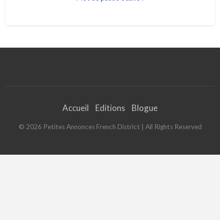
Accueil
Editions
Blogue
©
2026
Petites Annonces French District
| All Rights Reserved