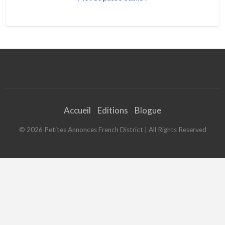
Accueil
Editions
Blogue
©
2026
Petites Annonces French District
| All Rights Reserved