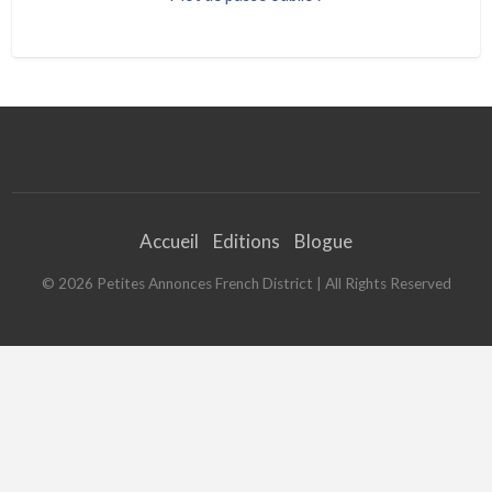
Accueil
Editions
Blogue
©
2026
Petites Annonces French District
| All Rights Reserved