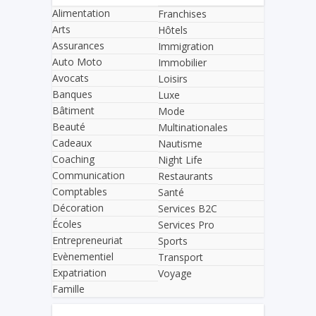
Alimentation
Franchises
Arts
Hôtels
Assurances
Immigration
Auto Moto
Immobilier
Avocats
Loisirs
Banques
Luxe
Bâtiment
Mode
Beauté
Multinationales
Cadeaux
Nautisme
Coaching
Night Life
Communication
Restaurants
Comptables
Santé
Décoration
Services B2C
Écoles
Services Pro
Entrepreneuriat
Sports
Evènementiel
Transport
Expatriation
Voyage
Famille