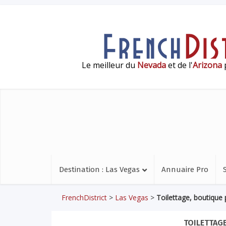
Le meilleur du
Nevada
et de l'
Arizona
p
Destination : Las Vegas
Annuaire Pro
FrenchDistrict
>
Las Vegas
>
Toilettage, boutique
TOILETTAG