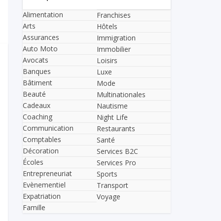
Alimentation
Franchises
Arts
Hôtels
Assurances
Immigration
Auto Moto
Immobilier
Avocats
Loisirs
Banques
Luxe
Bâtiment
Mode
Beauté
Multinationales
Cadeaux
Nautisme
Coaching
Night Life
Communication
Restaurants
Comptables
Santé
Décoration
Services B2C
Écoles
Services Pro
Entrepreneuriat
Sports
Evènementiel
Transport
Expatriation
Voyage
Famille