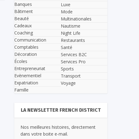
Banques
Luxe
Bâtiment
Mode
Beauté
Multinationales
Cadeaux
Nautisme
Coaching
Night Life
Communication
Restaurants
Comptables
Santé
Décoration
Services B2C
Écoles
Services Pro
Entrepreneuriat
Sports
Evènementiel
Transport
Expatriation
Voyage
Famille
LA NEWSLETTER FRENCH DISTRICT
Nos meilleures histoires, directement
dans votre boite e-mail.