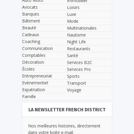
Auto Moto
Immobilier
Avocats
Loisirs
Banques
Luxe
Bâtiment
Mode
Beauté
Multinationales
Cadeaux
Nautisme
Coaching
Night Life
Communication
Restaurants
Comptables
Santé
Décoration
Services B2C
Écoles
Services Pro
Entrepreneuriat
Sports
Evènementiel
Transport
Expatriation
Voyage
Famille
LA NEWSLETTER FRENCH DISTRICT
Nos meilleures histoires, directement
dans votre boite e-mail.