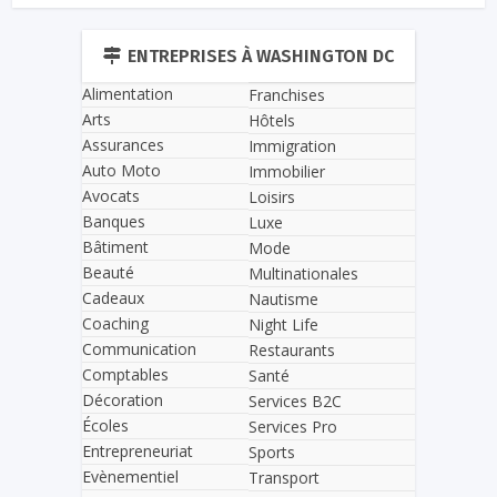
ENTREPRISES À WASHINGTON DC
Alimentation
Franchises
Arts
Hôtels
Assurances
Immigration
Auto Moto
Immobilier
Avocats
Loisirs
Banques
Luxe
Bâtiment
Mode
Beauté
Multinationales
Cadeaux
Nautisme
Coaching
Night Life
Communication
Restaurants
Comptables
Santé
Décoration
Services B2C
Écoles
Services Pro
Entrepreneuriat
Sports
Evènementiel
Transport