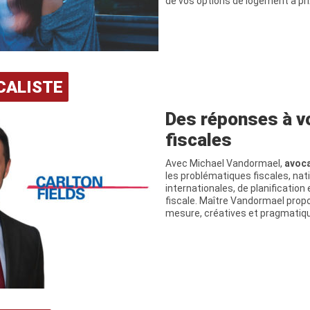
de vos options de logement à pri
CALISTE
Des réponses à v
fiscales
Avec Michael Vandormael,
avoca
les problématiques fiscales, nat
internationales, de planification
fiscale. Maître Vandormael prop
mesure, créatives et pragmatiq