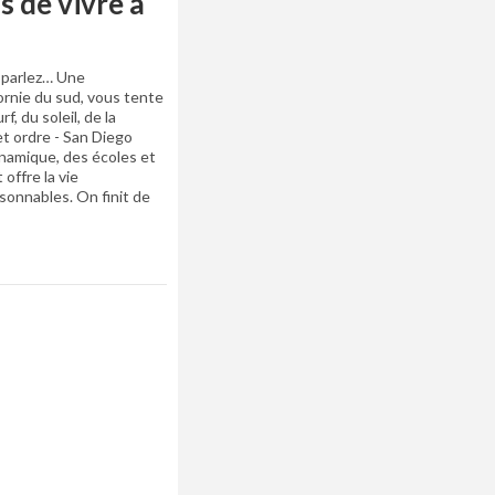
s de vivre à
 parlez… Une
fornie du sud, vous tente
, du soleil, de la
t ordre - San Diego
namique, des écoles et
 offre la vie
isonnables. On finit de