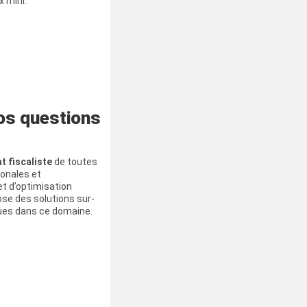
x mini.
os questions
t fiscaliste
de toutes
ionales et
 et d’optimisation
ose des solutions sur-
ues dans ce domaine.