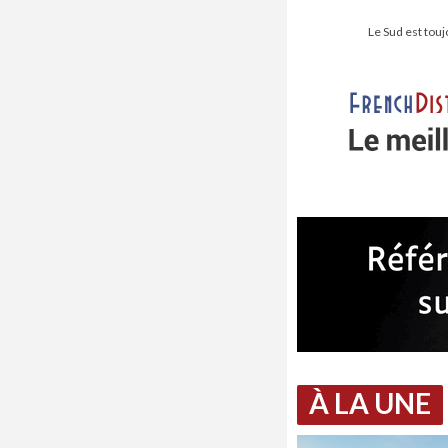
Le Sud est touj
À LA UNE