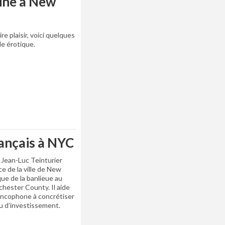
ine à New
ire plaisir, voici quelques
e érotique.
rançais à NYC
 Jean-Luc Teinturier
e de la ville de New
que de la banlieue au
hester County. Il aide
rancophone à concrétiser
u d’investissement.