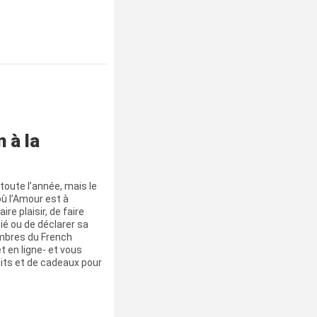
 à la
toute l’année, mais le
 où l’Amour est à
aire plaisir, de faire
tié ou de déclarer sa
embres du French
t en ligne- et vous
its et de cadeaux pour