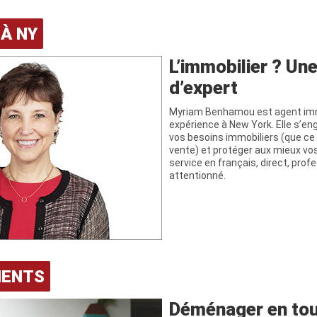
 À NY
L’immobilier ? Une
d’expert
Myriam Benhamou est agent imm
expérience à New York. Elle s’en
vos besoins immobiliers (que ce 
vente) et protéger aux mieux vos
service en français, direct, prof
attentionné.
ENTS
Déménager en tou