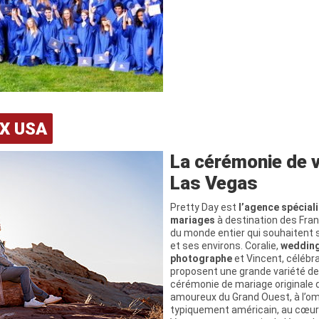
X USA
La cérémonie de 
Las Vegas
Pretty Day est
l’agence spécial
mariages
à destination des Fra
du monde entier qui souhaitent s
et ses environs. Coralie,
wedding
photographe
et Vincent, célébr
proposent une grande variété d
cérémonie de mariage originale d
amoureux du Grand Ouest, à l’o
typiquement américain, au cœur 