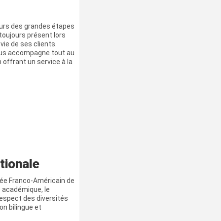
rs des grandes étapes
 toujours présent lors
ie de ses clients.
vous accompagne tout au
offrant un service à la
tionale
ycée Franco-Américain de
 académique, le
espect des diversités
on bilingue et