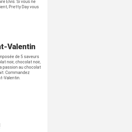
e Elvis. Si vous ne
ient, Pretty Day vous
t-Valentin
omposée de 5 saveurs
at noir, chocolat noir,
 la passion au chocolat
lait. Commandez
t-Valentin.
!