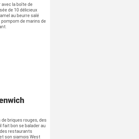
r avec la boîte de
ée de 10 délicieux
ramel au beurre salé
ai pompom de marins de
nt.
eenwich
 de briques rouges, des
l fait bon se balader au
 des restaurants
 et son siamois West