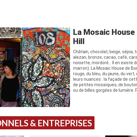
La Mosaic House
Hill
Châtain, chocolat, beige, sépia, t
alezan, bronze, cacao, café, cara
noisette, mordoré… Il en existe 
marron). La Mosaic House de Bor
rouge, du bleu, du jaune, du vert,
leurs nuances : la façade de ce
de petites mosaïques, de bouto
ou de billes gorgées de lumière.
NNELS & ENTREPRISES