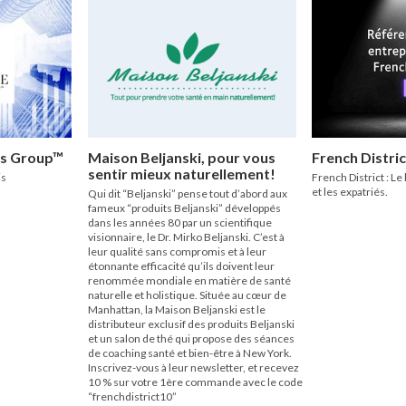
ls Group™
Maison Beljanski, pour vous
French Distric
sentir mieux naturellement!
is
French District : Le
et les expatriés.
Qui dit “Beljanski” pense tout d’abord aux
fameux “produits Beljanski” développés
dans les années 80 par un scientifique
visionnaire, le Dr. Mirko Beljanski. C’est à
leur qualité sans compromis et à leur
étonnante efficacité qu’ils doivent leur
renommée mondiale en matière de santé
naturelle et holistique. Située au cœur de
Manhattan, la Maison Beljanski est le
distributeur exclusif des produits Beljanski
et un salon de thé qui propose des séances
de coaching santé et bien-être à New York.
Inscrivez-vous à leur newsletter, et recevez
10 % sur votre 1ère commande avec le code
“frenchdistrict10”