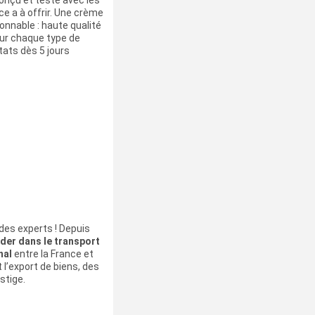
onçu et testé avec les
ce a à offrir. Une crème
sonnable : haute qualité
our chaque type de
tats dès 5 jours
es experts ! Depuis
ader dans le transport
nal
entre la France et
 l’export de biens, des
stige.