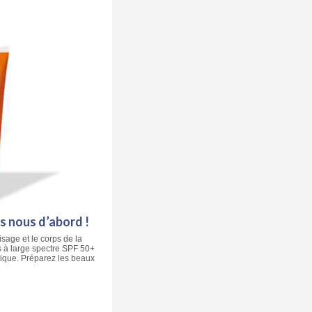
s nous d’abord !
isage et le corps de la
s à large spectre SPF 50+
tique. Préparez les beaux