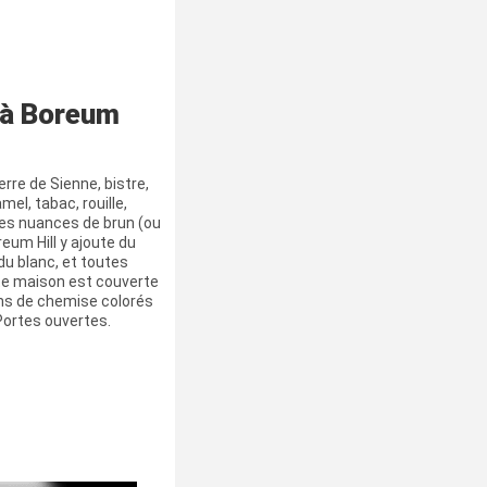
 à Boreum
erre de Sienne, bistre,
mel, tabac, rouille,
des nuances de brun (ou
eum Hill y ajoute du
 du blanc, et toutes
tte maison est couverte
ns de chemise colorés
 Portes ouvertes.