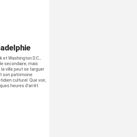
ladelphie
k et Washington D.C.,
lle secondaire, mais
 la ville peut se targuer
 et son patrimoine
idien culturel. Que voir,
elques heures d’arrêt.