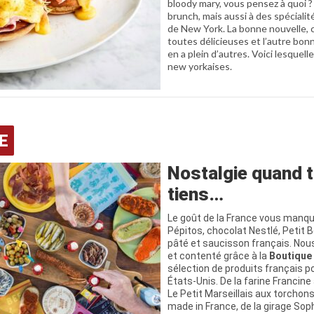
bloody mary, vous pensez à quoi ?
brunch, mais aussi à des spécialités
de New York. La bonne nouvelle, c
toutes délicieuses et l’autre bonne
en a plein d’autres. Voici lesquell
new yorkaises.
E
Nostalgie quand 
tiens…
Le goût de la France vous manqu
Pépitos, chocolat Nestlé, Petit 
pâté et saucisson français. No
et contenté grâce à la
Boutique 
sélection de produits français po
États-Unis. De la farine Francine
Le Petit Marseillais aux torchon
made in France, de la girage Sop