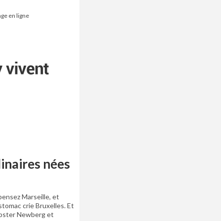
ge en ligne
linaires nées
 pensez Marseille, et
stomac crie Bruxelles. Et
obster Newberg et