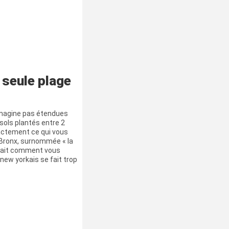
 seule plage
imagine pas étendues
asols plantés entre 2
xactement ce qui vous
 Bronx, surnommée « la
i sait comment vous
l new yorkais se fait trop