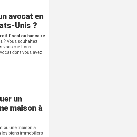
un avocat en
tats-Unis ?
roit fiscal ou bancaire
is
? Vous souhaitez
ous vous mettons
’avocat dont vous avez
uer un
ne maison à
t ou une maison à
n les biens immobiliers