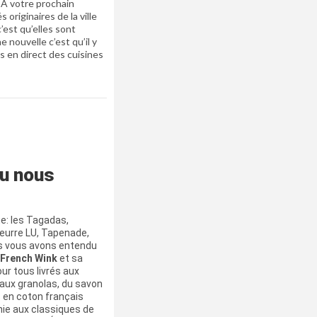
 A votre prochain
 originaires de la ville
’est qu’elles sont
 nouvelle c’est qu’il y
es en direct des cuisines
tu nous
e: les Tagadas,
Beurre LU, Tapenade,
us vous avons entendu
French Wink
et sa
ur tous livrés aux
 aux granolas, du savon
s en coton français
hie aux classiques de