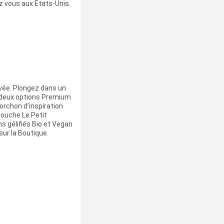
ez vous aux États-Unis.
ivée. Plongez dans un
c deux options Premium
 torchon d’inspiration
douche Le Petit
s gélifiés Bio et Vegan
ur la Boutique.