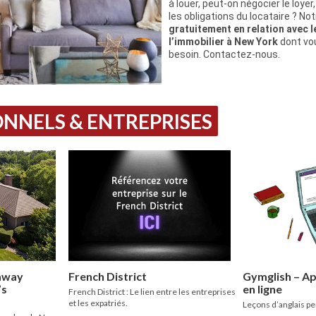
à louer, peut-on négocier le loyer
les obligations du locataire ? No
gratuitement en relation avec 
l’immobilier à New York
dont vo
besoin. Contactez-nous.
NNELS & ENTREPRISES
laway
French District
Gymglish – Ap
’s
en ligne
French District : Le lien entre les entreprises
et les expatriés.
Leçons d’anglais pe