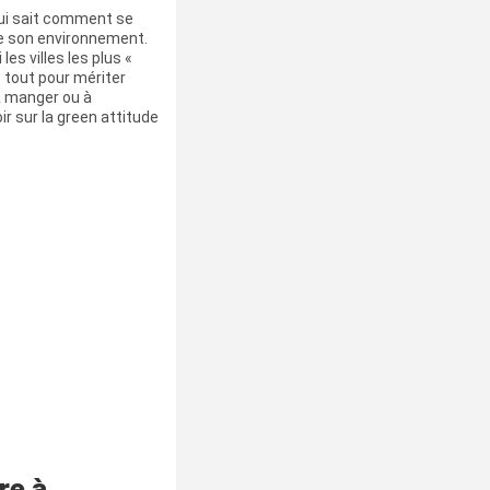
qui sait comment se
de son environnement.
les villes les plus «
t tout pour mériter
 à manger ou à
oir sur la green attitude
re à