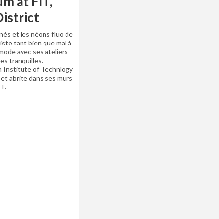
m at FIT,
istrict
nés et les néons fluo de
iste tant bien que mal à
 mode avec ses ateliers
es tranquilles.
 Institute of Technlogy
, et abrite dans ses murs
IT.