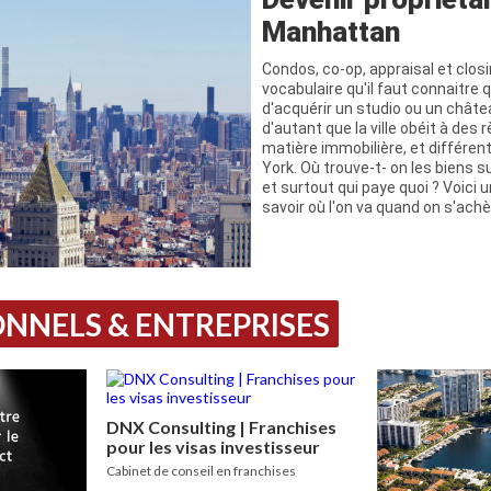
Manhattan
Condos, co-op, appraisal et clos
vocabulaire qu'il faut connaitre
d'acquérir un studio ou un chât
d'autant que la ville obéit à des 
matière immobilière, et différen
York. Où trouve-t- on les biens su
et surtout qui paye quoi ? Voici 
savoir où l'on va quand on s'ach
NNELS & ENTREPRISES
DNX Consulting | Franchises
pour les visas investisseur
Cabinet de conseil en franchises