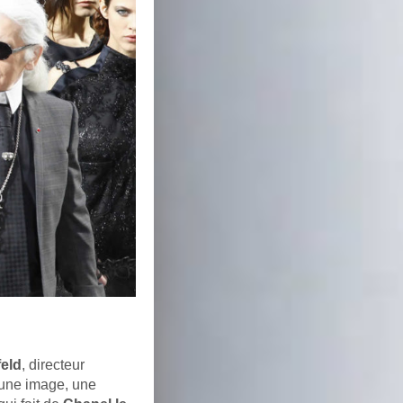
feld
, directeur
, une image, une