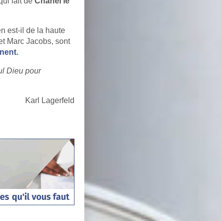
ui fait de
Chanel le
 est-il de la haute
et Marc Jacobs, sont
nent.
eul Dieu pour
Karl Lagerfeld