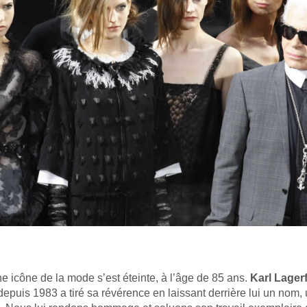
ne icône de la mode s’est éteinte, à l’âge de 85 ans.
Karl Lager
depuis 1983 a tiré sa révérence en laissant derrière lui un nom