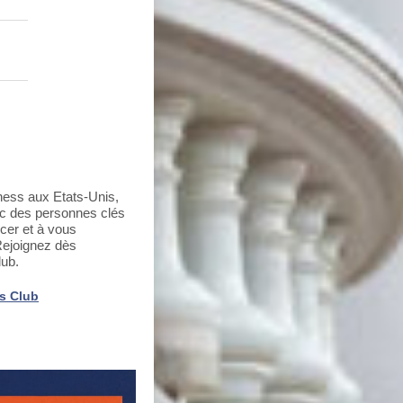
iness aux Etats-Unis,
ec des personnes clés
ncer et à vous
Rejoignez dès
lub.
ss Club