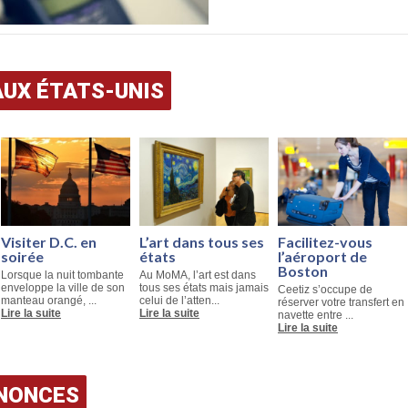
AUX ÉTATS-UNIS
Visiter D.C. en
L’art dans tous ses
Facilitez-vous
soirée
états
l’aéroport de
Boston
Lorsque la nuit tombante
Au MoMA, l’art est dans
enveloppe la ville de son
tous ses états mais jamais
Ceetiz s’occupe de
manteau orangé, ...
celui de l’atten...
réserver votre transfert en
Lire la suite
Lire la suite
navette entre ...
Lire la suite
NNONCES