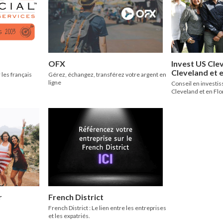
OFX
Invest US Clev
Cleveland et e
 les français
Gérez, échangez, transférez votre argent en
ligne
Conseil en investi
Cleveland et en Flo
r
French District
French District : Le lien entre les entreprises
et les expatriés.