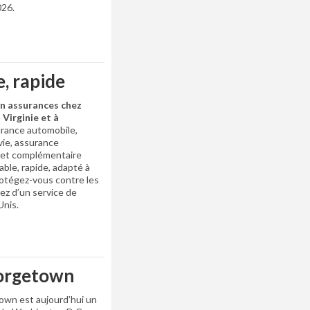
026.
e, rapide
en assurances chez
 Virginie et à
urance automobile,
vie, assurance
te et complémentaire
able, rapide, adapté à
rotégez-vous contre les
ez d’un service de
Unis.
eorgetown
own est aujourd’hui un