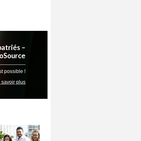
atriés –
toSource
st possible !
 savoir plus