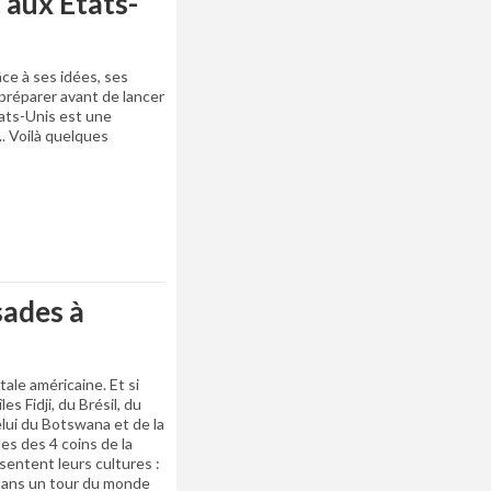
 aux États-
ce à ses idées, ses
 préparer avant de lancer
tats-Unis est une
.. Voilà quelques
sades à
tale américaine. Et si
es Fidji, du Brésil, du
elui du Botswana et de la
es des 4 coins de la
sentent leurs cultures :
dans un tour du monde