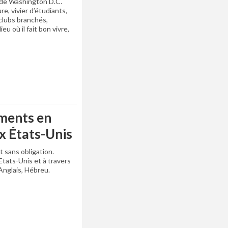
r de Washington D.C.
re, vivier d’étudiants,
 clubs branchés,
u où il fait bon vivre,
ements en
ux États-Unis
t sans obligation.
Etats-Unis et à travers
Anglais, Hébreu.