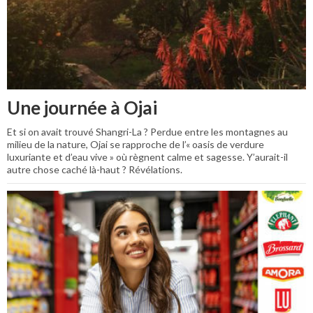
Une journée à Ojai
Et si on avait trouvé Shangri-La ? Perdue entre les montagnes au
milieu de la nature, Ojai se rapproche de l’« oasis de verdure
luxuriante et d’eau vive » où règnent calme et sagesse. Y’aurait-il
autre chose caché là-haut ? Révélations.