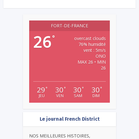
FORT-DE-FRANCE
26
°
overcast clouds
76% humidité
vent : 5m/s
ONO
MAX 26 • MIN
26
29
30
30
30
°
°
°
°
JEU
VEN
SAM
DIM
Le journal French District
NOS MEILLEURES HISTOIRES,