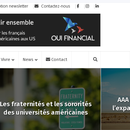
ption newsletter
Contactez-nous
Vivre
News
Contact
AAA 
Les fraternités et les sororités
l’expa
des universités américaines