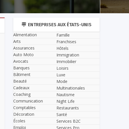
ENTREPRISES AUX ÉTATS-UNIS
Alimentation
Famille
Arts
Franchises
Assurances
Hôtels
Auto Moto
Immigration
Avocats
Immobilier
Banques
Loisirs
Bâtiment
Luxe
Beauté
Mode
Cadeaux
Multinationales
Coaching
Nautisme
Communication
Night Life
Comptables
Restaurants
Décoration
Santé
Écoles
Services B2C
Emploi
Services Pro