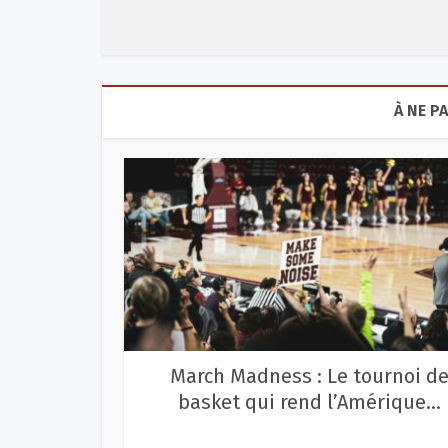
À NE P
t Shasta
March Madness : Le tournoi d
basket qui rend l’Amérique...