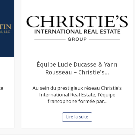
Elwood Transport USA
’s
Elwood Transport USA est votre
partenaire de confiance pour des
déménagements et transports...
Lire la suite