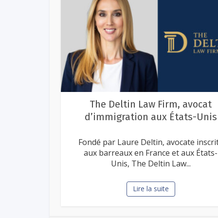
vocat
Équipe Lucie Ducasse & Yann
s-Unis
Rousseau – Christie’s...
 inscrite
Au sein du prestigieux réseau Christie
 États-
International Real Estate, l'équipe
francophone formée par...
Lire la suite