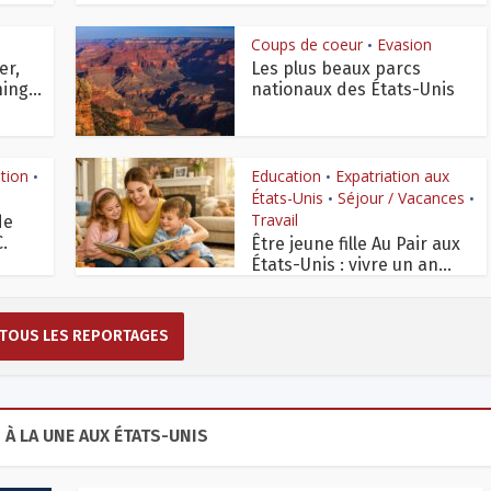
Coups de coeur
Evasion
•
er,
Les plus beaux parcs
ing...
nationaux des États-Unis
ation
Education
Expatriation aux
•
•
États-Unis
Séjour / Vacances
•
•
Travail
de
.
Être jeune fille Au Pair aux
États-Unis : vivre un an...
 TOUS LES REPORTAGES
 À LA UNE AUX ÉTATS-UNIS