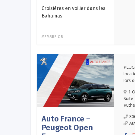
Croisières en voilier dans les
Bahamas
MEMBRE OR
PEUG
locat
lors d
1 O
Suite
Ruthe
80
Auto France –
Au
Peugeot Open