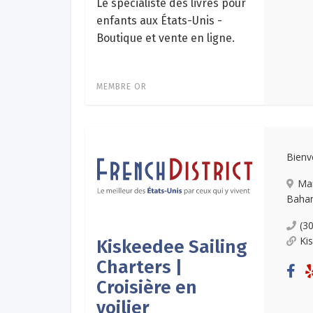
Le spécialiste des livres pour
enfants aux États-Unis -
Boutique et vente en ligne.
MEMBRE OR
Bienv
Ma
Baha
(3
Ki
Kiskeedee Sailing
Charters |
Croisière en
voilier