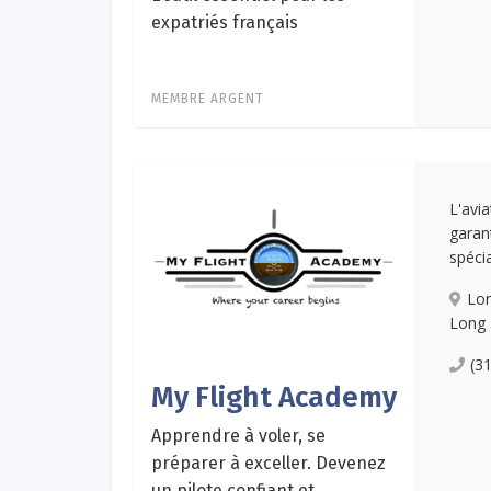
expatriés français
MEMBRE ARGENT
L'avi
garan
spécia
Lon
Long 
(3
My Flight Academy
Apprendre à voler, se
préparer à exceller. Devenez
un pilote confiant et