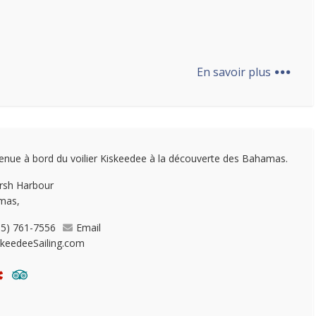
...
En savoir plus
enue à bord du voilier Kiskeedee à la découverte des Bahamas.
rsh Harbour
mas,
05) 761-7556
Email
skeedeeSailing.com