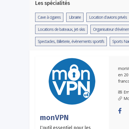
Les spécialités
Cave à cigares
Librairie
Location d'avions privés
Locations de bateaux, Jet-skis
Organisateur d'événem
Spectacles, Billeterie, évènements sportifs
Sports Na
monVP
en 20
franc
Em
Mo
monVPN
L'outil essentiel pour les