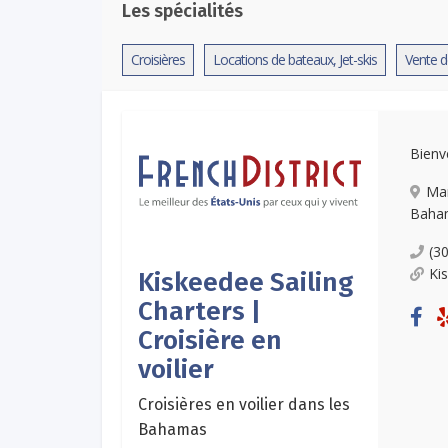
Les spécialités
Croisières
Locations de bateaux, Jet-skis
Vente d
Bienv
Ma
Baha
(3
Ki
Kiskeedee Sailing
Charters |
Croisière en
voilier
Croisières en voilier dans les
Bahamas