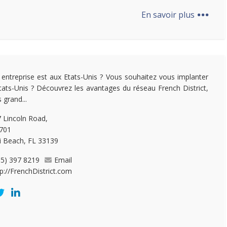
...
En savoir plus
 entreprise est aux Etats-Unis ? Vous souhaitez vous implanter
tats-Unis ? Découvrez les avantages du réseau French District,
s grand...
 Lincoln Road,
 701
 Beach, FL 33139
05) 397 8219
Email
tp://FrenchDistrict.com