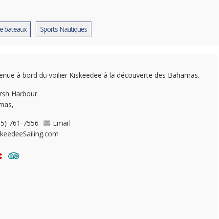
e bateaux
Sports Nautiques
enue à bord du voilier Kiskeedee à la découverte des Bahamas.
rsh Harbour
mas,
05) 761-7556
Email
skeedeeSailing.com