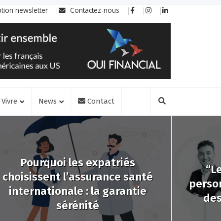
ption newsletter
Contactez-nous
Vivre
News
Contact
Pourquoi les expatriés
“Le
choisissent l’assurance santé
person
internationale : la garantie
des
sérénité