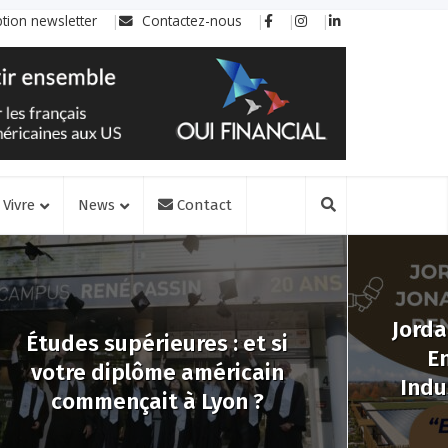
ption newsletter
Contactez-nous
Vivre
News
Contact
Jorda
Études supérieures : et si
E
votre diplôme américain
Indu
commençait à Lyon ?