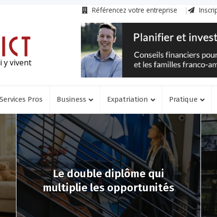
Référencez votre entreprise
Inscri
 y vivent
Services Pros
Business
Expatriation
Pratique
Le double diplôme qui
multiplie les opportunités