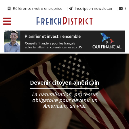
Référencez votre entreprise
Inscription newsletter
Co
Devenir citoyen américain
La naturalisation, processus
obligatoire pour devenir un
Américain, un vrai.