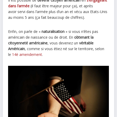
Il est possible de
devenir citoyen américain
en
s’engageant
dans l’armée
(il faut être majeur pour ça), et après
avoir servi dans l’armée plus d’un an et vécu aux Etats-Unis
au moins 5 ans (ça fait beaucoup de chiffres).
Enfin, on parle de «
naturalisation
» si vous n’êtes pas
américain de naissance ou de droit. En
obtenant la
citoyenneté américaine
, vous devenez un
véritable
Américain
, comme si vous étiez né sur le territoire, selon
le
14è amendement
.