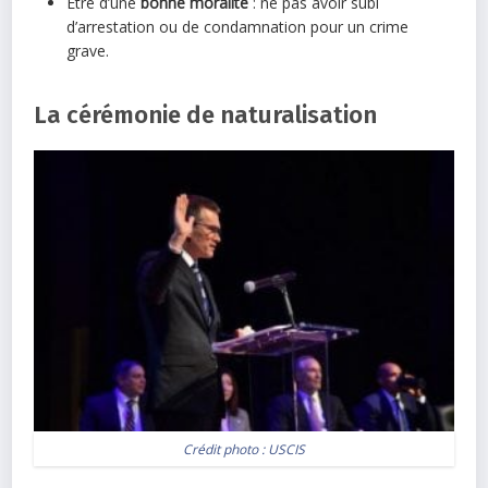
Être d’une
bonne moralité
: ne pas avoir subi
d’arrestation ou de condamnation pour un crime
grave.
La cérémonie de naturalisation
Crédit photo :
USCIS