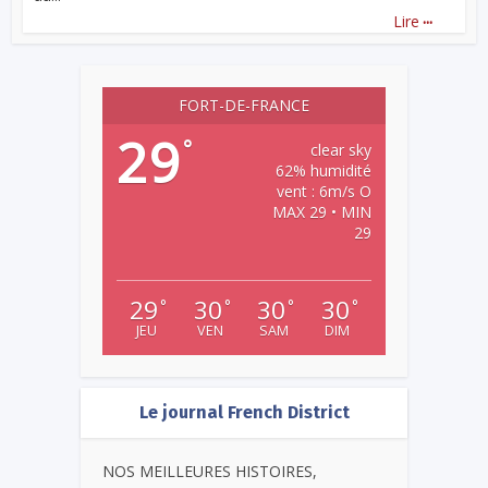
...
Lire
FORT-DE-FRANCE
29
°
clear sky
62% humidité
vent : 6m/s O
MAX 29 • MIN
29
29
30
30
30
°
°
°
°
JEU
VEN
SAM
DIM
Le journal French District
NOS MEILLEURES HISTOIRES,