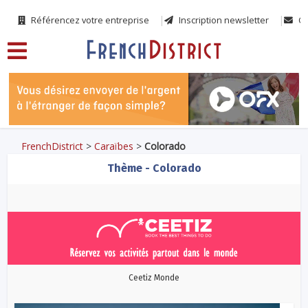
Référencez votre entreprise
Inscription newsletter
Co
FrenchDistrict
>
Caraïbes
>
Colorado
Thème - Colorado
Ceetiz Monde