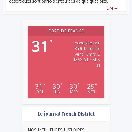
désertiques sont parfois entourées de quelques pics...
...
Lire
FORT-DE-FRANCE
31
°
moderate rain
35% humidité
vent : 6m/s O
MAX 31 • MIN
31
31
30
30
29
°
°
°
°
DIM
LUN
MAR
MER
Le journal French District
NOS MEILLEURES HISTOIRES,