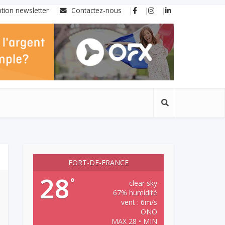
ption newsletter
Contactez-nous
FORT-DE-FRANCE
28
°
clear sky
67% humidité
vent : 6m/s
ONO
MAX 28 • MIN