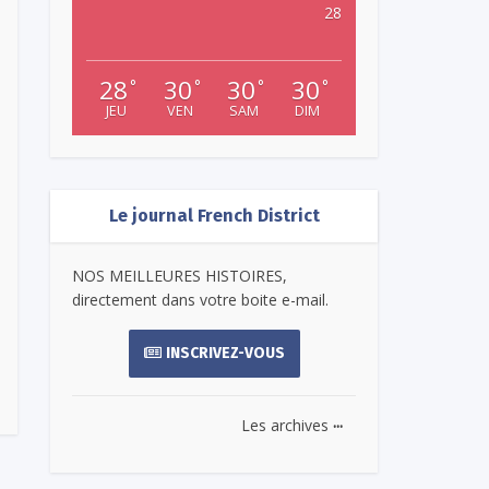
28
28
30
30
30
°
°
°
°
JEU
VEN
SAM
DIM
Le journal French District
NOS MEILLEURES HISTOIRES,
directement dans votre boite e-mail.
INSCRIVEZ-VOUS
...
Les archives