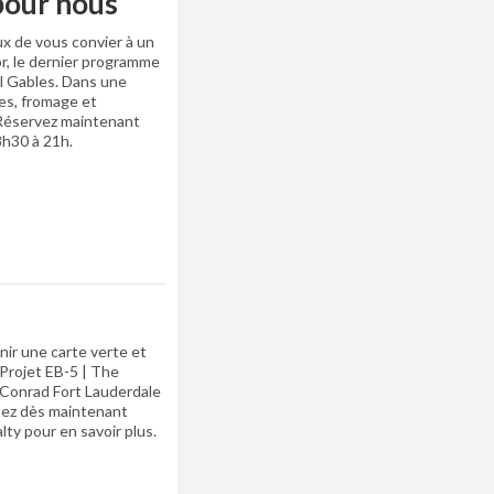
 pour nous
ux de vous convier à un
r, le dernier programme
l Gables. Dans une
es, fromage et
 Réservez maintenant
8h30 à 21h.
nir une carte verte et
 Projet EB-5 | The
Conrad Fort Lauderdale
tez dès maintenant
ty pour en savoir plus.