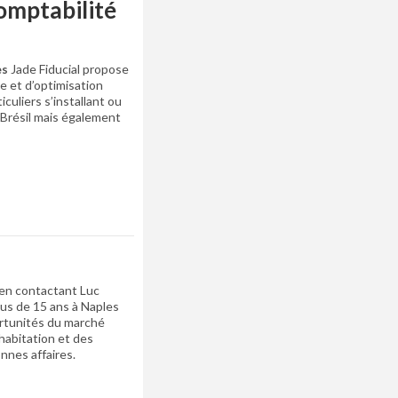
omptabilité
es
Jade Fiducial propose
e et d’optimisation
iculiers s’installant ou
 Brésil mais également
 en contactant Luc
lus de 15 ans à Naples
ortunités du marché
habitation et des
onnes affaires.