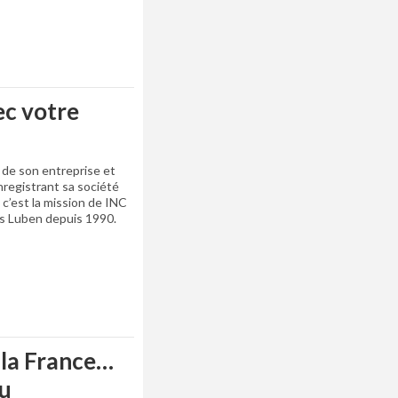
ec votre
é de son entreprise et
nregistrant sa société
 c’est la mission de INC
es Luben depuis 1990.
 la France…
au