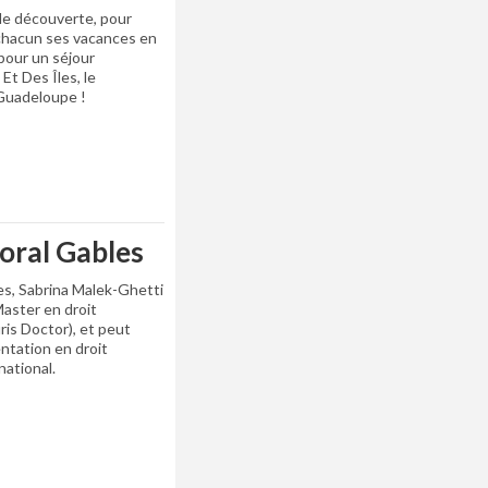
ode découverte, pour
 chacun ses vacances en
pour un séjour
Et Des Îles, le
 Guadeloupe !
oral Gables
ses, Sabrina Malek-Ghetti
Master en droit
ris Doctor), et peut
ntation en droit
rnational.