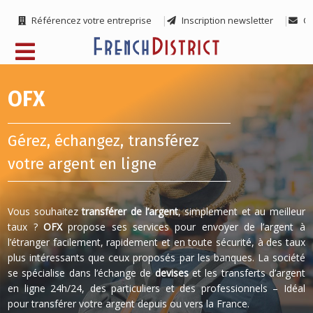
Référencez votre entreprise
Inscription newsletter
Co
OFX
Gérez, échangez, transférez
votre argent en ligne
Vous souhaitez
transférer de l’argent
, simplement et au meilleur
taux ?
OFX
propose ses services pour envoyer de l’argent à
l’étranger facilement, rapidement et en toute sécurité, à des taux
plus intéressants que ceux proposés par les banques. La société
se spécialise dans l’échange de
devises
et les transferts d’argent
en ligne 24h/24, des particuliers et des professionnels – Idéal
pour transférer votre argent depuis ou vers la France.