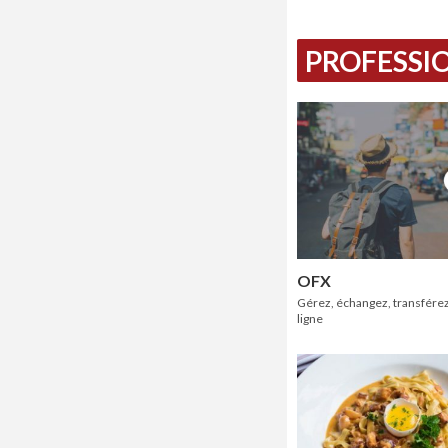
PROFESSIO
OFX
Gérez, échangez, transférez
ligne