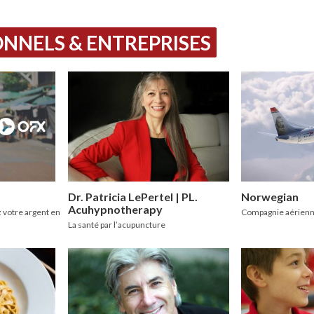
NNELS & ENTREPRISES
Dr. Patricia LePertel | PL.
Norwegian
Acuhypnotherapy
 votre argent en
Compagnie aérienn
La santé par l’acupuncture