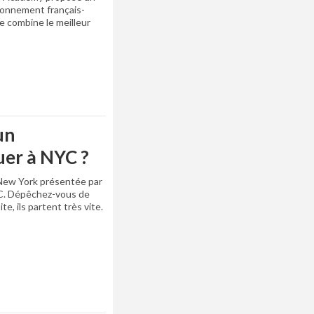
ronnement français-
le combine le meilleur
un
uer à NYC ?
 New York présentée par
C. Dépêchez-vous de
e, ils partent très vite.