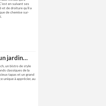
C’est en suivant ses
 et de droiture qu’il a
que de chemise sur-
i.
 un jardin…
ch, un bistro de style
nds classiques de la
licieux tapas et un grand
ce unique à apprécier, au