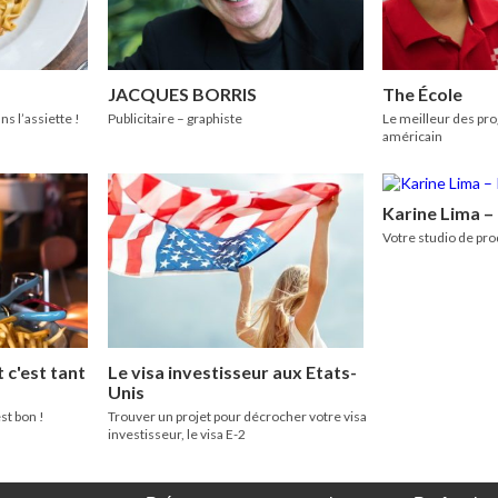
JACQUES BORRIS
The École
ns l’assiette !
Publicitaire – graphiste
Le meilleur des pr
américain
Karine Lima –
Votre studio de pro
 c'est tant
Le visa investisseur aux Etats-
Unis
st bon !
Trouver un projet pour décrocher votre visa
investisseur, le visa E-2