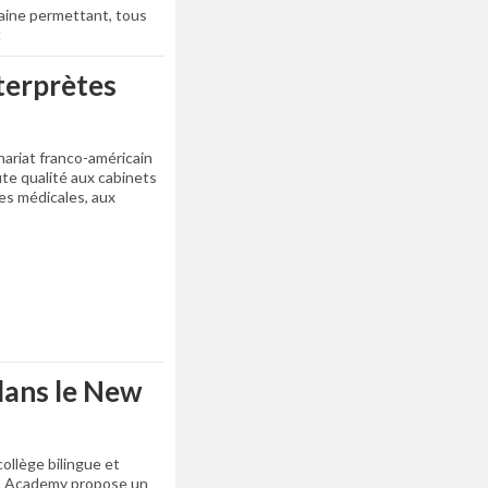
caine permettant, tous
!
terprètes
riat franco-américain
ute qualité aux cabinets
es médicales, aux
dans le New
ollège bilingue et
an Academy propose un