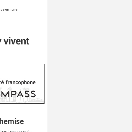
age en ligne
chemise
haut niveau qui a