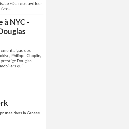
. Le FD a retrouvé leur
suivre…
e à NYC -
 Douglas
èrement aiguë des
klyn, Philippe Choplin,
e prestige Douglas
mobiliers qui
ork
 prunes dans la Grosse