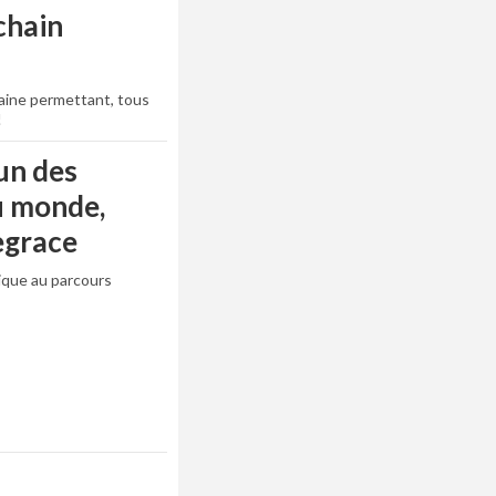
chain
caine permettant, tous
!
un des
u monde,
egrace
ique au parcours