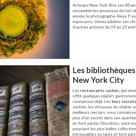
Artexpo New York fête ses 40 ans
rassemble les amoureux de l’art 
année, le photographe Alexy P est 
exposants. Venez admirer ses cli
d’autres artistes du 19 au 22 avri
Les bibliothèques
New York City
Les
restaurants cachés
, qui viv
offrir quelques plaisirs gastron
connaissez déjà. Les
bars secret
cachée, les virtuoses du shaker 
meilleurs nectars, vous connaisse
plus d’un secret dans ses quartie
en font partie. Discrètes, voire in
pourtant les plus belles collectio
introuvables ou rares et font par