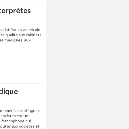
terprètes
riat franco-américain
ute qualité aux cabinets
es médicales, aux
idique
co-américains bilingues
ssociates est un
le francophone qui
éputés aux sociétés et