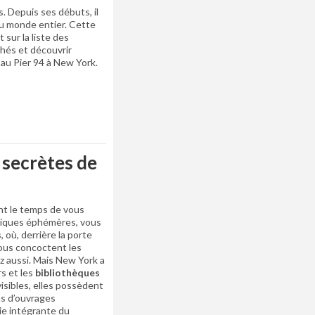
. Depuis ses débuts, il
du monde entier. Cette
sur la liste des
chés et découvrir
l au Pier 94 à New York.
 secrètes de
ent le temps de vous
omiques éphémères, vous
s
, où, derrière la porte
vous concoctent les
z aussi. Mais New York a
rs et les
bibliothèques
visibles, elles possèdent
ns d’ouvrages
tie intégrante du