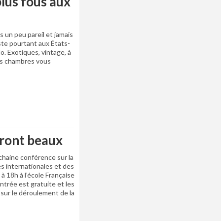
plus fous aux
s un peu pareil et jamais
ste pourtant aux États-
o. Exotiques, vintage, à
nes chambres vous
eront beaux
ochaine conférence sur la
res internationales et des
 à 18h à l’école Française
entrée est gratuite et les
 sur le déroulement de la