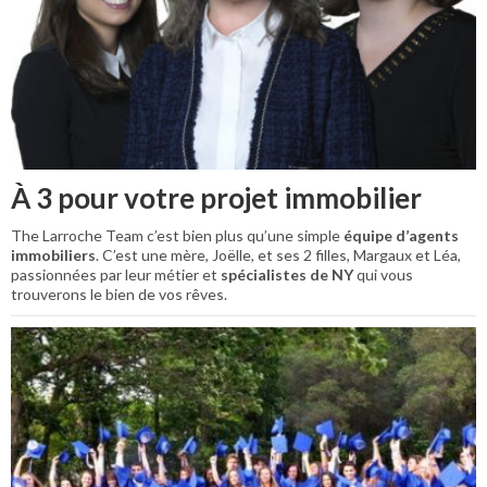
À 3 pour votre projet immobilier
The Larroche Team c’est bien plus qu’une simple
équipe d’agents
immobiliers
. C’est une mère, Joëlle, et ses 2 filles, Margaux et Léa,
passionnées par leur métier et
spécialistes de NY
qui vous
trouverons le bien de vos rêves.