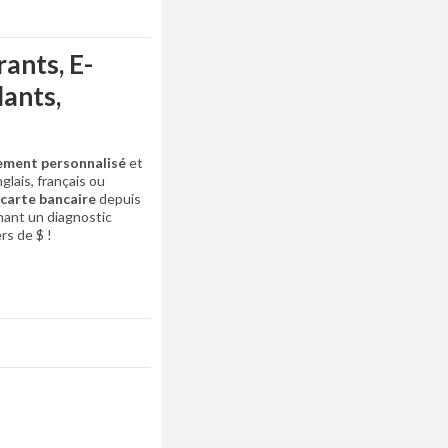
ants, E-
ants,
ement personnalisé
et
glais, français ou
carte bancaire
depuis
nant un diagnostic
rs de $ !