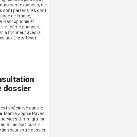
jours sont exposées, de
ns sont partenaires dont
ssade de France,
la Francophonie et
e, le thème changera.
st à l’honneur avec la
ois aux Etats-Unis)
nsultation
e dossier
est spécialisé dans le
in
. Maitre Sophie Raven
services d’immigration
es et les particuliers.
ation pour votre dossier