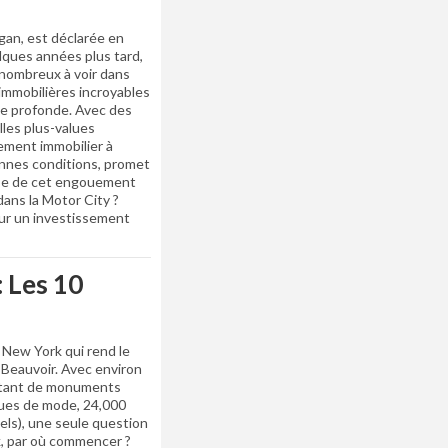
igan, est déclarée en
elques années plus tard,
 nombreux à voir dans
immobilières incroyables
ise profonde. Avec des
lles plus-values
sement immobilier à
bonnes conditions, promet
ause de cet engouement
dans la Motor City ?
our un investissement
: Les 10
e New York qui rend le
e Beauvoir. Avec environ
utant de monuments
ques de mode, 24,000
nels), une seule question
k, par où commencer ?