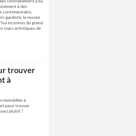
ais contrairement à lui,
sivement à des
es contemporains.
ant-gardiste, le musée
d’hui inconnus du grand
es stars artistiques de
ur trouver
t à
n immobilier à
et peut trouver
yez plutôt !