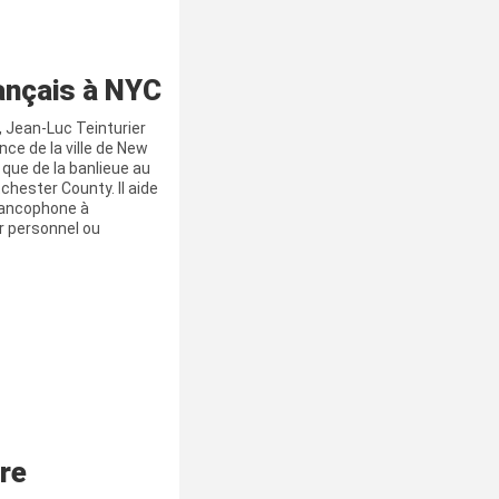
rançais à NYC
, Jean-Luc Teinturier
ce de la ville de New
 que de la banlieue au
hester County. Il aide
francophone à
r personnel ou
re