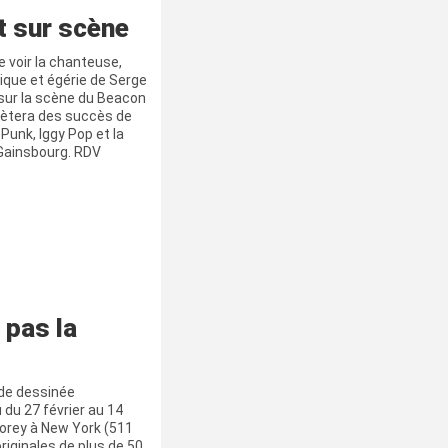
nt sur scène
 voir la chanteuse,
nique et égérie de Serge
 sur la scène du Beacon
prètera des succès de
 Punk, Iggy Pop et la
Gainsbourg. RDV
 pas la
nde dessinée
 du 27 février au 14
orey à New York (511
iginales de plus de 50