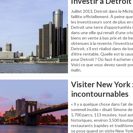
Investir à Detroit
Juillet 2013, Detroit dans le Mich
faillite officiellement. À peine qu
les investisseurs sont de plus en
Detroit une terre d'opportunités 
dans une ville qui renaît d’une cr
biens en vente à bas prix et de be
obtenues à la revente, l’investis
Detroit, s’il est réalisé dans de 
d’être rentable. Quelle est la c
pour Detroit ? Où faut-il acheter 
Voici ce que vous devez savoir p
malin.
Visiter New York 
incontournables
« Il y a quelque chose dans l’air d
sommeil inutile » disait Simone d
1,700 parcs, 113 musées, tout a
historiques, environ 3,500 bouti
restaurants (rapides et tradition
se pose quand on visite New Yor