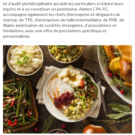
et d’audit pluridisciplinaire qui aide les particuliers à réduire leurs
impôts et à se constituer un patrimoine. Aimlon CPA P.C.
accompagne également les chefs d’entreprise et dirigeants de
startup, de TPE, d’entreprises de taille intermédiaire, de PME, de
filiales américaines de sociétés étrangères, d’associations et
fondations, avec une offre de prestations spécifique et
personnalisée.