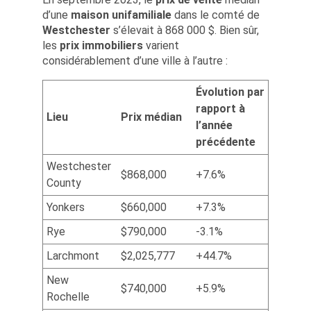
d’une
maison unifamiliale
dans le comté de
Westchester
s’élevait à 868 000 $. Bien sûr,
les
prix immobiliers
varient
considérablement d’une ville à l’autre :
Évolution par
rapport à
Lieu
Prix médian
l’année
précédente
Westchester
$868,000
+7.6%
County
Yonkers
$660,000
+7.3%
Rye
$790,000
-3.1%
Larchmont
$2,025,777
+44.7%
New
$740,000
+5.9%
Rochelle