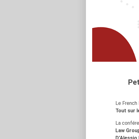
Pet
Le French D
Tout sur l
La confér
Law Group
D’Alessio