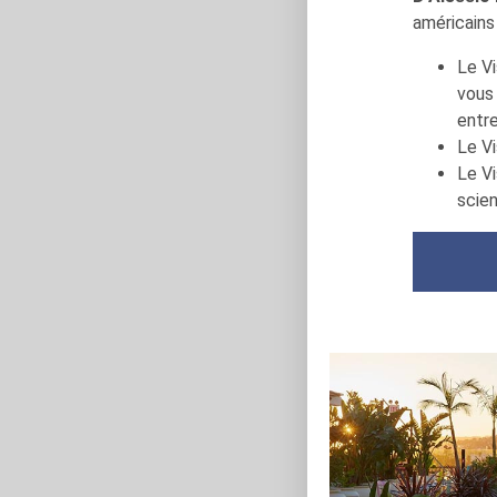
américains 
Le Vi
vous
entr
Le Vi
Le Vi
scien