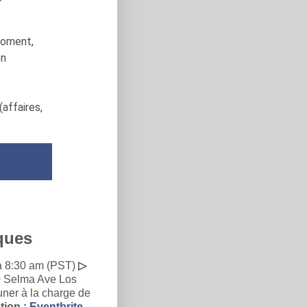
moment,
on
(affaires,
ques
 à 8:30 am (PST)
▷
0 Selma Ave Los
ner à la charge de
tion :
Eventbrite