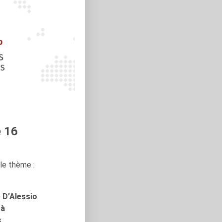
e 16
 le thème :
 D’Alessio
 à
s