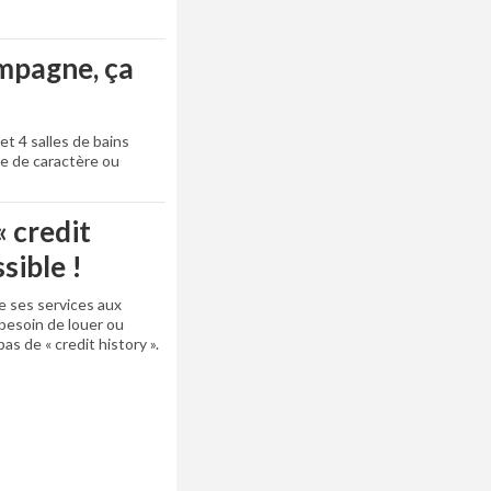
mpagne, ça
t 4 salles de bains
ée de caractère ou
« credit
ssible !
 ses services aux
 besoin de louer ou
as de « credit history ».