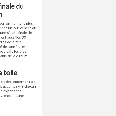
inale du
n
ù l’on mange le plus
l est un jour vénéré du
’une simple finale de
’est aussi les 30
res de la télé,
é de l’année, les
e à café les plus
ble de la culture
a toile
 le développement de
b accompagne chacun
une expérience
 agréable et une