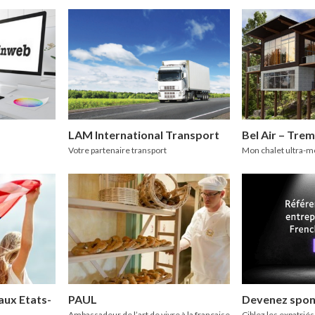
LAM International Transport
Bel Air – Tre
Votre partenaire transport
Mon chalet ultra-
 aux Etats-
PAUL
Devenez spo
Ambassadeur de l’art de vivre à la française
Ciblez les expatriés