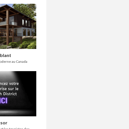
mblant
moderne au Canada
nsor
 et les touristes des