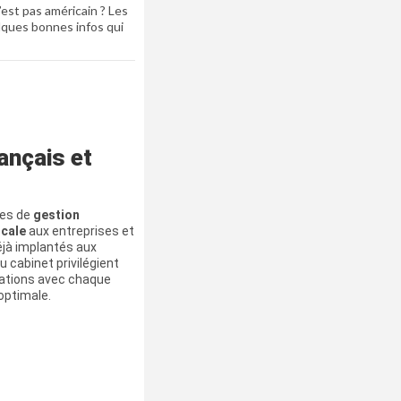
’est pas américain ? Les
elques bonnes infos qui
ançais et
ces de
gestion
scale
aux entreprises et
déjà implantés aux
 cabinet privilégient
ations avec chaque
 optimale.