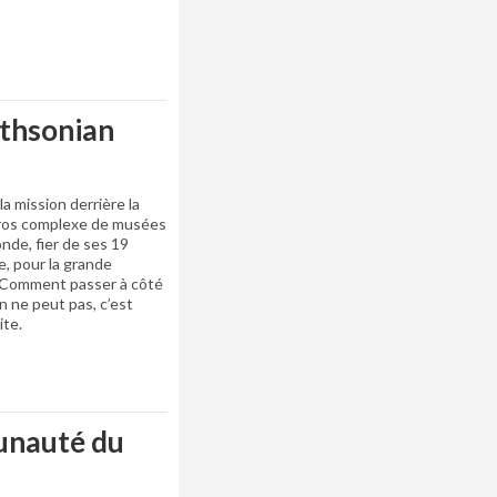
ithsonian
 la mission derrière la
 gros complexe de musées
nde, fier de ses 19
, pour la grande
e. Comment passer à côté
On ne peut pas, c’est
ite.
unauté du