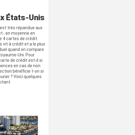
x États-Unis
t est très répandue aux
et ; en moyenne en
 4 cartes de crédit.
vit à crédit et a le plus
iduel quand on compare
 Royaume-Uni. Pour
arte de crédit est-il si
quences en cas de non
ction bénéficie t-on si
surier ? Voici quelques
ptant.