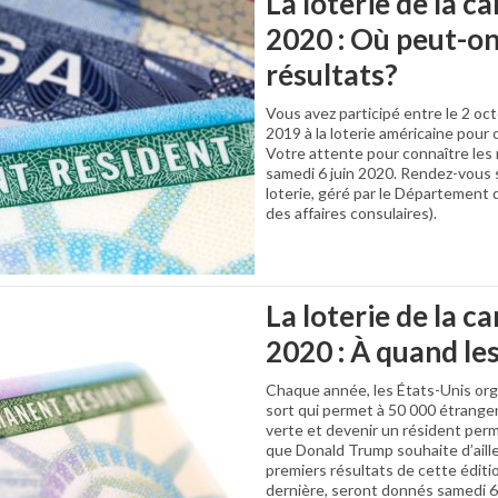
La loterie de la c
2020 : Où peut-on 
résultats?
Vous avez participé entre le 2 o
2019 à la loterie américaine pour o
Votre attente pour connaître les r
samedi 6 juin 2020. Rendez-vous sur
loterie, géré par le Département 
des affaires consulaires).
La loterie de la c
2020 : À quand les
Chaque année, les États-Unis org
sort qui permet à 50 000 étranger
verte et devenir un résident per
que Donald Trump souhaite d’aill
premiers résultats de cette édition
dernière, seront donnés samedi 6 