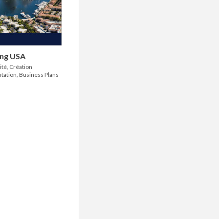
ing USA
ité, Création
ntation, Business Plans