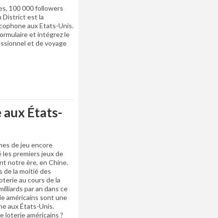
es, 100 000 followers
 District est la
cophone aux Etats-Unis.
ormulaire et intégrez le
essionnel et de voyage
e aux États-
mes de jeu encore
é les premiers jeux de
nt notre ère, en Chine.
 de la moitié des
oterie au cours de la
lliards par an dans ce
rie américains sont une
e aux États-Unis.
 loterie américains ?