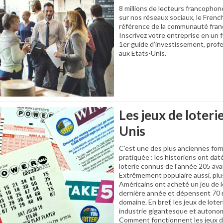
8 millions de lecteurs francophon
sur nos réseaux sociaux, le French
référence de la communauté fran
Inscrivez votre entreprise en un f
1er guide d’investissement, prof
aux Etats-Unis.
Les jeux de loteri
Unis
C’est une des plus anciennes for
pratiquée : les historiens ont dat
loterie connus de l'année 205 ava
Extrêmement populaire aussi, plus
Américains ont acheté un jeu de l
dernière année et dépensent 70 mi
domaine. En bref, les jeux de lote
industrie gigantesque et autonom
Comment fonctionnent les jeux de