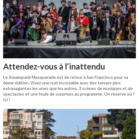
Attendez-vous à l’inattendu
Le Steampunk Masquerade est de retour à San Francisco pour sa
6ème édition. Vivez une nuit incroyable avec des tenues plus
extravagantes les unes que les autres. 3 scènes de musiques et de
spectacles et une foule de surprises au programme. On réserve où ?
Ici !