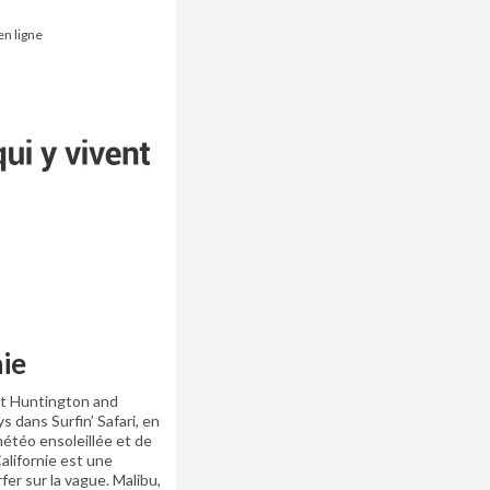
en ligne
nie
at Huntington and
s dans Surfin’ Safari, en
étéo ensoleillée et de
alifornie est une
er sur la vague. Malibu,