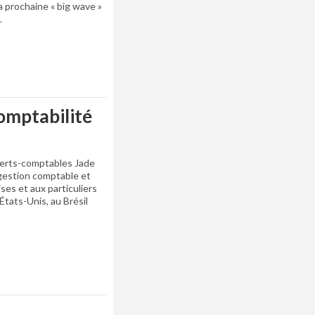
 prochaine « big wave »
.
omptabilité
xperts-comptables Jade
 gestion comptable et
ises et aux particuliers
États-Unis, au Brésil