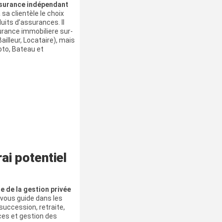
surance indépendant
 à sa clientèle le choix
uits d’assurances. Il
urance immobiliere sur-
illeur, Locataire), mais
oto, Bateau et
ai potentiel
e de la gestion privée
, vous guide dans les
 succession, retraite,
ces et gestion des