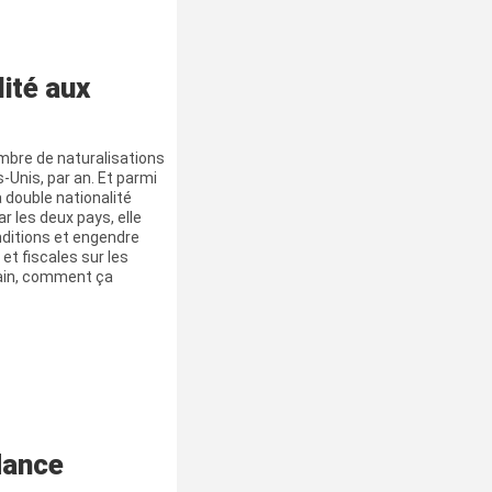
lité aux
mbre de naturalisations
-Unis, par an. Et parmi
la double nationalité
 les deux pays, elle
nditions et engendre
t fiscales sur les
cain, comment ça
dance