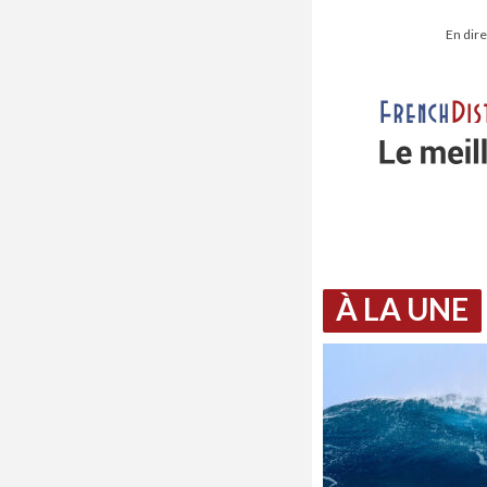
En dire
À LA UNE