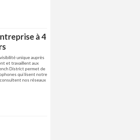
ntreprise à 4
rs
visibilité unique auprès
nt et travaillent aux
rench District permet de
cophones qui lisent notre
t consultent nos réseaux