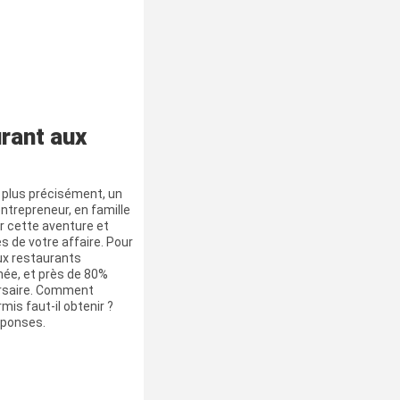
rant aux
u plus précisément, un
entrepreneur, en famille
r cette aventure et
 de votre affaire. Pour
ux restaurants
née, et près de 80%
ersaire. Comment
mis faut-il obtenir ?
éponses.