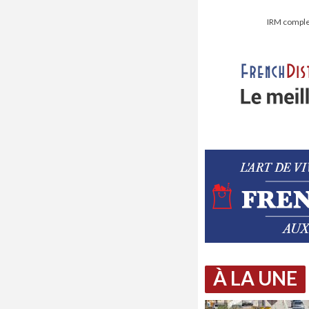
IRM complet
À LA UNE