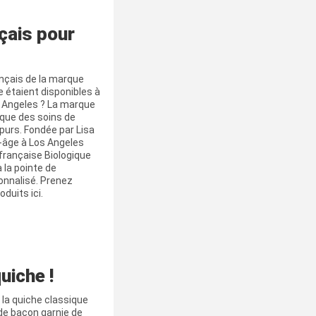
çais pour
ançais de la marque
 étaient disponibles à
os Angeles ? La marque
ique des soins de
 purs. Fondée par Lisa
-âge à Los Angeles
française Biologique
 la pointe de
sonnalisé. Prenez
duits ici.
uiche !
 la quiche classique
de bacon garnie de