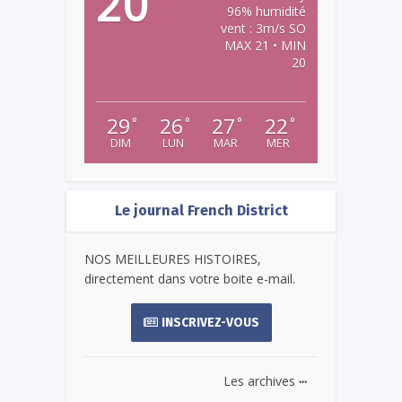
20
96% humidité
vent : 3m/s SO
MAX 21 • MIN
20
29
26
27
22
°
°
°
°
DIM
LUN
MAR
MER
Le journal French District
NOS MEILLEURES HISTOIRES,
directement dans votre boite e-mail.
INSCRIVEZ-VOUS
...
Les archives