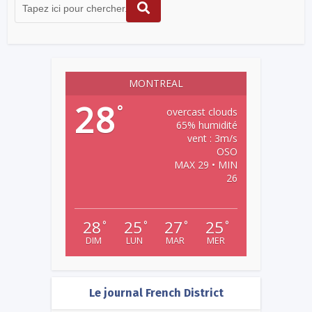
MONTREAL
28
°
overcast clouds
65% humidité
vent : 3m/s
OSO
MAX 29 • MIN
26
28
25
27
25
°
°
°
°
DIM
LUN
MAR
MER
Le journal French District