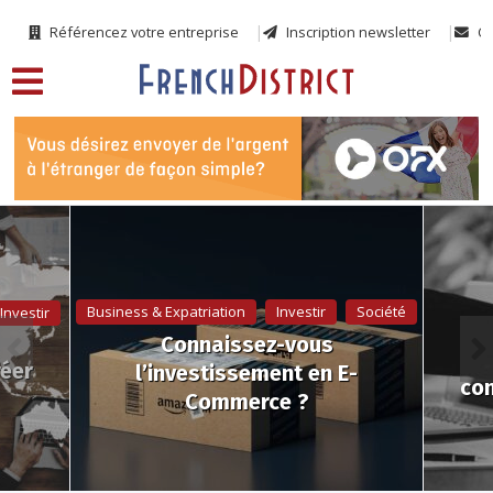
Référencez votre entreprise
Inscription newsletter
Co
Business & Expatriation
Investir
Société
Investir
Connaissez-vous
réer
l’investissement en E-
con
Commerce ?