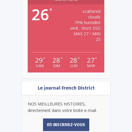
26
°
scattered
clouds
79% humidité
vent : 0m/s SSO
MAX 27 • MIN
25
29
28
28
27
°
°
°
°
SAM
DIM
LUN
MAR
Le journal French District
NOS MEILLEURES HISTOIRES,
directement dans votre boite e-mail.
INSCRIVEZ-VOUS