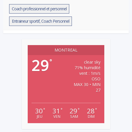
Coach professionnel et personnel
Entraineur sportif, Coach Personnel
MONTREAL
29
°
clear sky
71% humidité
vent : 1m/s
OSO
MAX 30 • MIN
27
30
31
29
28
°
°
°
°
JEU
VEN
SAM
DIM