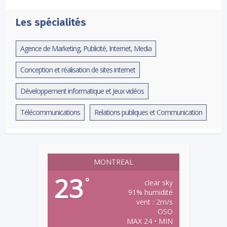
Les spécialités
Agence de Marketing, Publicité, Internet, Media
Conception et réalisation de sites internet
Développement informatique et Jeux vidéos
Télécommunications
Relations publiques et Communication
MONTREAL
23
°
clear sky
91% humidité
vent : 2m/s
OSO
MAX 24 • MIN