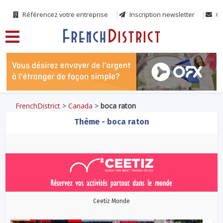
Référencez votre entreprise
Inscription newsletter
Co
FrenchDistrict
>
Canada
>
boca raton
Thème - boca raton
Ceetiz Monde