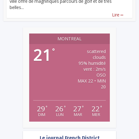
ville offre de magnifiques parcours de golf et de très
belles...
...
Lire
MONTREAL
21
°
scattered
clouds
95% humidité
vent : 2m/s
OSO
MAX 22 • MIN
20
29
26
27
22
°
°
°
°
DIM
LUN
MAR
MER
Le journal French District