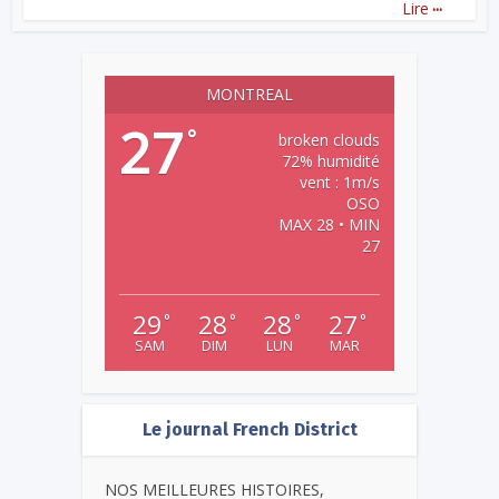
...
Lire
MONTREAL
27
°
broken clouds
72% humidité
vent : 1m/s
OSO
MAX 28 • MIN
27
29
28
28
27
°
°
°
°
SAM
DIM
LUN
MAR
Le journal French District
NOS MEILLEURES HISTOIRES,