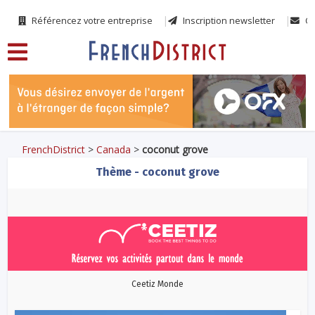
Référencez votre entreprise
Inscription newsletter
Co
FrenchDistrict
>
Canada
>
coconut grove
Thème - coconut grove
Ceetiz Monde