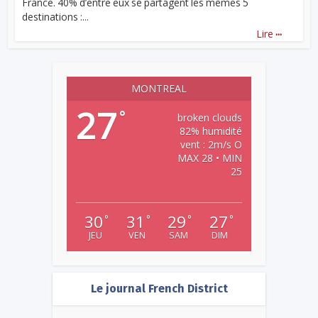
France. 40% d’entre eux se partagent les mêmes 5
destinations :...
...
Lire
MONTREAL
27
°
broken clouds
82% humidité
vent : 2m/s O
MAX 28 • MIN
25
30
31
29
27
°
°
°
°
JEU
VEN
SAM
DIM
Le journal French District