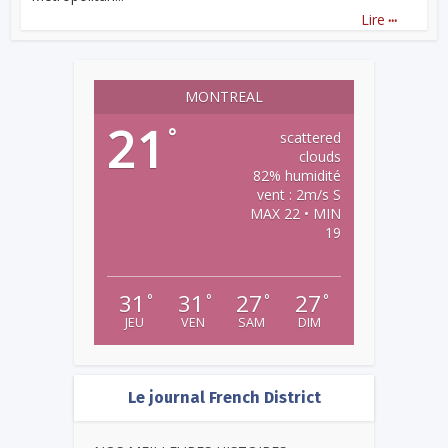
...
Lire
MONTREAL
21
°
scattered
clouds
82% humidité
vent : 2m/s S
MAX 22 • MIN
19
31
31
27
27
°
°
°
°
JEU
VEN
SAM
DIM
Le journal French District