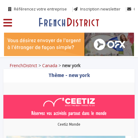
Référencez votre entreprise
Inscription newsletter
Co
FrenchDistrict
>
Canada
>
new york
Thème - new york
Ceetiz Monde