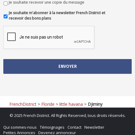
Je souhaite recevoir une copie du message
Je souhaite m'abonner à la newsletter French District et
recevoir des bons plans
FrenchDistrict
>
Floride
>
little havana
>
Djiminy
©
2025 French District. All Rights Reserved, tous droits réservés.
Qui sommes-nous
Témoignages
Contact
Newsletter
Petites Annonces
Devenez annonceur